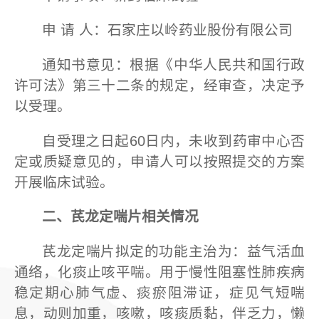
申 请 人：石家庄以岭药业股份有限公司
通知书意见：根据《中华人民共和国行政
许可法》第三十二条的规定，经审查，决定予
以受理。
自受理之日起60日内，未收到药审中心否
定或质疑意见的，申请人可以按照提交的方案
开展临床试验。
二、
芪龙定喘片
相关情况
芪龙定喘片拟定的功能主治为：益气活血
通络，化痰止咳平喘。用于慢性阻塞性肺疾病
稳定期心肺气虚、痰瘀阻滞证，症见气短喘
息，动则加重，咳嗽，咳痰质黏，伴乏力，懒