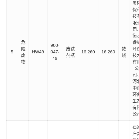
奥
保
技
限
司
衡
危
睿
900-
险
废试
焚
环
5
HW49
047-
16.260
16.260
废
剂瓶
烧
技
49
物
有
公
司
河
中
环
生
有
公
石
庄