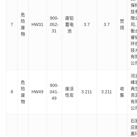
保
技
危
900-
废铅
限
险
焚
7
HW31
052-
蓄电
3.7
3.7
司
废
烧
31
池
衡
物
睿
环
技
有
公
河
危
峰
900-
险
废活
收
再
8
HW49
041-
3.211
3.211
废
性炭
集
资
49
物
有
公
石
庄
奥