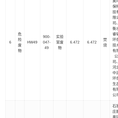
奥
保
技
限
司
衡
危
睿
900-
实验
险
焚
环
6
HW49
047-
室废
6.472
6.472
废
烧
技
49
物
物
有
公
司
河
中
环
生
有
公
石
庄
奥