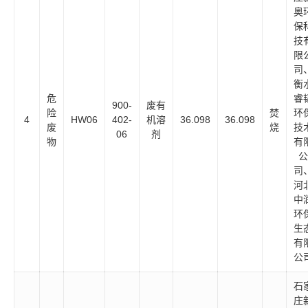
奥
保
技
限
司
衡
危
睿
900-
废有
险
焚
环
4
HW06
402-
机溶
36.098
36.098
废
烧
技
06
剂
物
有
公
司
河
中
环
生
有
公
石
庄