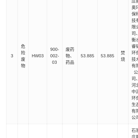
庄
奥
保
技
限
司
衡
危
睿
900-
废药
险
焚
环
3
HW03
002-
物、
53.885
53.885
废
烧
技
03
药品
物
有
公
司
河
中
环
生
有
公
石
庄