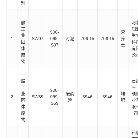
别
一
般
河
工
润
900-
营
业
生
1
SW07
099-
污泥
706.15
706.15
养
固
科
S07
土
体
有
废
公
物
一
般
石
工
庄
900-
业
废药
堆
硕
2
SW59
099-
5946
5946
固
渣
肥
业
S59
体
限
废
司
物
石