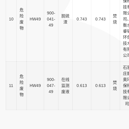
保
技
危
900-
限
险
脱硫
焚
10
HW49
041-
0.743
0.743
司
废
渣
烧
49
衡
物
睿
环
技
有
公
石
庄
危
900-
在线
奥
险
焚
11
HW49
047-
监测
0.613
0.613
保
废
烧
49
废液
技
物
限
司