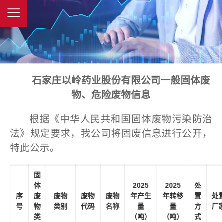
石家庄以岭药业股份有限公司一般固体废
物、危险废物信息
根据《中华人民共和国固体废物污染防治
法》规定要求，我公司将固废信息进行公开，
特此公示。
固
体
202
5
202
5
处
序
废
废物
废物
废物
年产生
年转移
置
处
号
物
类别
代码
名称
量
量
方
厂
类
（吨）
（吨）
式