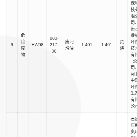
保
技
限
司
衡
危
睿
900-
险
废润
焚
环
9
HW08
217-
1.401
1.401
废
滑油
烧
技
08
物
有
公
司
河
中
环
生
有
公
石
庄
奥