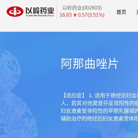
以岭药业(002603)
首页
16.83
0.57(3.51%)
阿那曲唑片
【适应症】 1. 适用于绝经后
人，若其对他莫昔芬呈现阳性的临
妇女激素受体阳性的早期乳腺癌的辅
辅助治疗的绝经后妇女激素受体