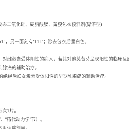
态二氧化硅、硬脂酸镁、薄膜包衣预混剂(胃溶型)
L’，另一面刻有‘111’；除去包衣后显白色。
疗。对雌激素受体阴性的病人，若其对他莫昔芬呈现阳性的临床反
期乳腺癌的辅助治疗。
治疗的绝经后妇女激素受体阳性的早期乳腺癌的辅助治疗。
每次1片。
”、“药代动力学”节）。
不用调整剂量。