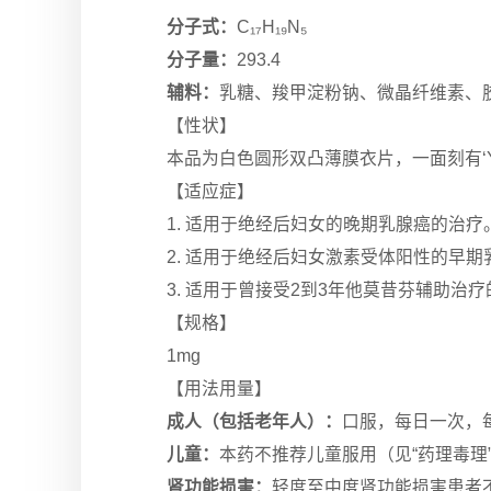
分子式：
C₁₇H₁₉N₅
分子量：
293.4
辅料：
乳糖、羧甲淀粉钠、微晶纤维素、胶
【性状】
本品为白色圆形双凸薄膜衣片，一面刻有‘Y
【适应症】
1. 适用于绝经后妇女的晚期乳腺癌的治
2. 适用于绝经后妇女激素受体阳性的早
3. 适用于曾接受2到3年他莫昔芬辅助
【规格】
1mg
【用法用量】
成人（包括老年人）：
口服，每日一次，
儿童：
本药不推荐儿童服用
（见“药理毒理
肾功能损害：
轻度至中度肾功能损害患者