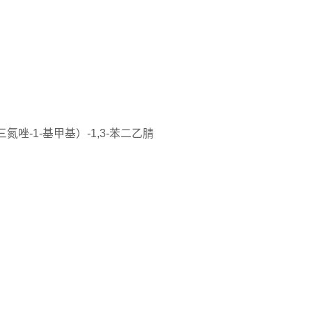
2,4-三氮唑-1-基甲基）-1,3-苯二乙腈