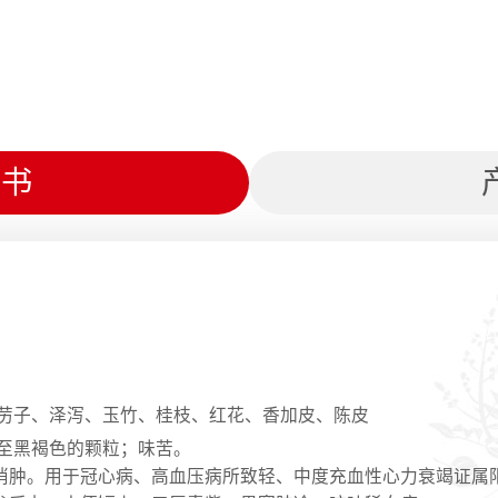
明书
葶苈子、泽泻、玉竹、桂枝、红花、香加皮、陈皮
色至黑褐色的颗粒；味苦。
消肿。用于冠心病、高血压病所致轻、中度充血性心力衰竭证属