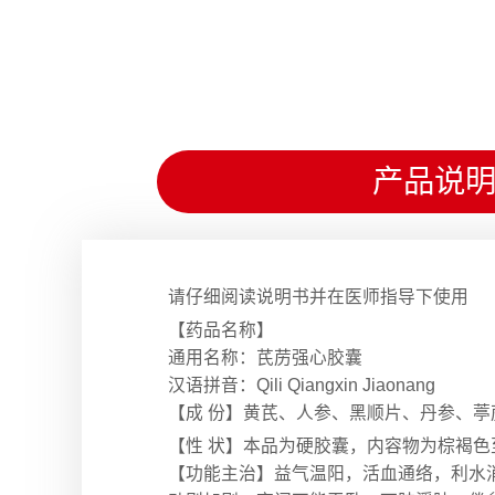
产品说
请仔细阅读说明书并在医师指导下使用
【药品名称】
通用名称：芪苈强心胶囊
汉语拼音：Qili Qiangxin Jiaonang
【成 份】黄芪、人参、黑顺片、丹参、
【性 状】本品为硬胶囊，内容物为棕褐
【功能主治】益气温阳，活血通络，利水