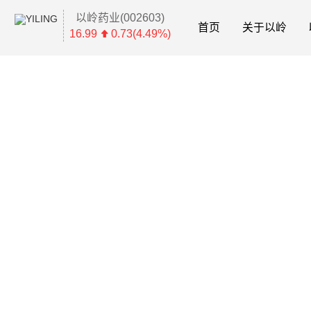
以岭药业(002603)
首页
关于以岭
16.99
0.73(4.49%)
芪苈强心胶囊
【功能主治】益气温阳、活血通
轻、中度充血性心力衰竭证属阳
剧，夜间不能平卧，下肢浮肿，
咳吐稀白痰等。