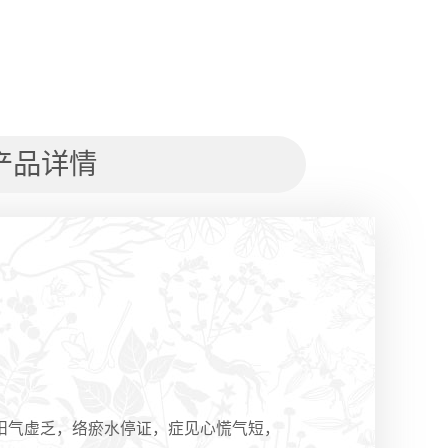
产品详情
阳气虚乏，络瘀水停证，症见心慌气短，