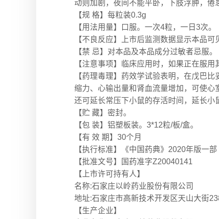
动则加剧，夜间不能平卧，下肢浮肿，倦
【规 格】每粒装0.3g
【用法用量】口服。一次4粒，一日3次。
【不良反应】上市后监测数据显示本品可
【禁 忌】对本品及本品成分过敏者忌服。
【注意事项】临床应用时，如果正在服用
【药理毒理】药效学试验表明，在戊巴比
缩力、心输出量和肾血流量增加，可使心
还可延长常压下小鼠的存活时间，延长小
【贮 藏】密封。
【包 装】铝塑板装。3*12粒/板/盒。
【有 效 期】30个月
【执行标准】《中国药典》2020年版一部
【批准文号】国药准字Z20040141
【上市许可持有人】
名称:石家庄以岭药业股份有限公司
地址:石家庄市高新技术开发区天山大街23
【生产企业】