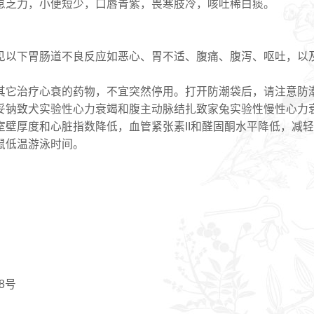
怠乏力，小便短少，口唇青紫，畏寒肢冷，咳吐稀白痰。
见以下胃肠道不良反应如恶心、胃不适、腹痛、腹泻、呕吐，以
其它治疗心衰的药物，不宜突然停用。打开防潮袋后，请注意防
妥钠致犬实验性心力衰竭和腹主动脉结扎致家兔实验性慢性心力
室壁厚度和心脏指数降低，血管紧张素II和醛固酮水平降低，减
鼠低温游泳时间。
8号