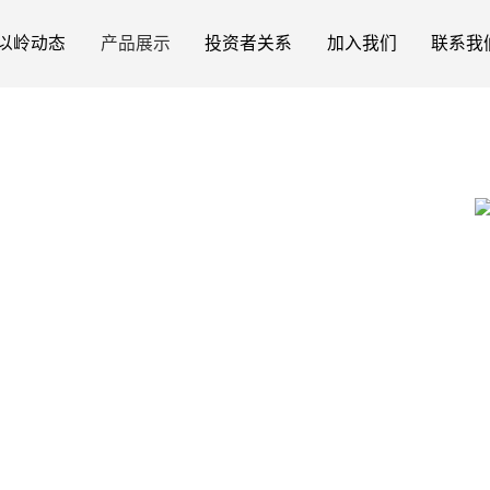
以岭动态
产品展示
投资者关系
加入我们
联系我
络、利水消肿。用于冠心病、高血压病所致
气虚乏，络瘀水停者，证见心慌气短，动则加
倦怠乏力，小便短少，口唇青紫，畏寒肢冷，