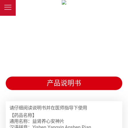
益肾养心安神片
【功能主治】益肾、养心、安神。用于失眠症中医辨
证属心血亏虚、肾精不足证，症见失眠、多梦、心
悸、神疲乏力、健忘、头晕、腰膝酸软等，舌淡红苔
薄白，脉沉细或细弱。
产品说明书
请仔细阅读说明书并在医师指导下使用
【药品名称】
通用名称：益肾养心安神片
汉语拼音：Yishen Yangxin Anshen Pian