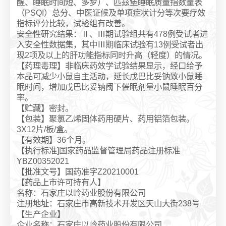
醒、睡眠时间短、多梦）、匹兹堡睡眠质量指数量表
（PSQI）总分、中医证候及单项症状计分等次要疗效
指标评分比较，试验组有改善。
安全性研究结果：Ⅱ、Ⅲ期试验组共有478例受试者进
入安全性数据集，其中Ⅲ期临床试验有13例受试者出
现2项及以上的肝功能指标同时升高（轻度）的情况。
【药理毒理】非临床药效学试验结果显示，经口给予
本品可减少小鼠自主活动，延长戊巴比妥钠致小鼠睡
眠时间，增加戊巴比妥钠阈下催眠剂量小鼠睡眠百分
率。
【贮藏】密封。
【包装】聚氯乙烯固体药用硬片、药用铝箔包装。
3X12片/板/盒。
【有效期】36个月。
【执行标准]国家药品监督管理局药品注册标准
YBZ00352021
【批准文号】国药准字Z20210001
【药品上市许可持有人】
名称：石家庄以岭药业股份有限公司
注册地址：石家庄市高新技术开发区天山大街238号
【生产企业】
企业名称：石家庄以岭药业股份有限公司