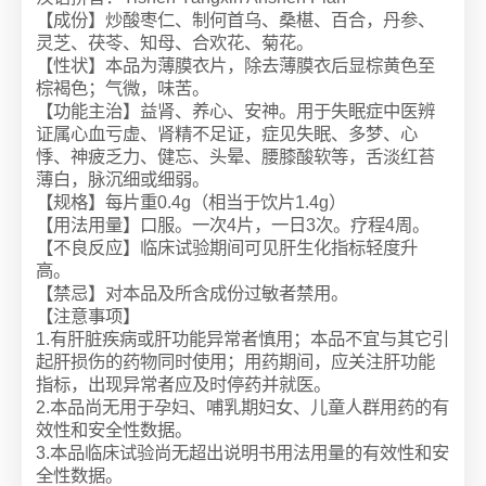
【成份】炒酸枣仁、制何首乌、桑椹、百合，丹参、
灵芝、茯苓、知母、合欢花、菊花。
【性状】本品为薄膜衣片，除去薄膜衣后显棕黄色至
棕褐色；气微，味苦。
【功能主治】益肾、养心、安神。用于失眠症中医辨
证属心血亏虚、肾精不足证，症见失眠、多梦、心
悸、神疲乏力、健忘、头晕、腰膝酸软等，舌淡红苔
薄白，脉沉细或细弱。
【规格】每片重0.4g（相当于饮片1.4g）
【用法用量】口服。一次4片，一日3次。疗程4周。
【不良反应】临床试验期间可见肝生化指标轻度升
高。
【禁忌】对本品及所含成份过敏者禁用。
【注意事项】
1.有肝脏疾病或肝功能异常者慎用；本品不宜与其它引
起肝损伤的药物同时使用；用药期间，应关注肝功能
指标，出现异常者应及时停药并就医。
2.本品尚无用于孕妇、哺乳期妇女、儿童人群用药的有
效性和安全性数据。
3.本品临床试验尚无超出说明书用法用量的有效性和安
全性数据。