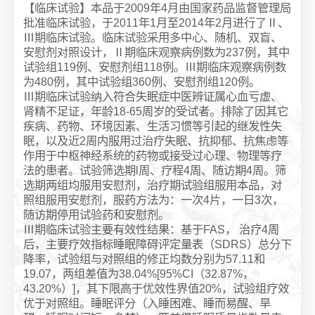
【临床试验】本品于2009年4月由国家药品监督管理局
批准临床试验，于2011年1月至2014年2月进行了Ⅱ、
Ⅲ期临床试验。临床试验采用多中心、随机、双盲、
安慰剂对照设计，Ⅱ期临床观察病例数为237例，其中
试验组119例、安慰剂组118例。Ⅲ期临床观察病例数
为480例，其中试验组360例、安慰剂组120例。
Ⅲ期临床试验纳入符合失眠症中医辨证属心血亏虚、
肾精不足证，年龄18-65周岁的受试者。排除了因其它
疾病、药物、环境因素、生活习惯等引起的继发性失
眠，以及近2周内服用过治疗失眠、抗抑郁、抗焦虑等
作用于中枢神经系统的药物或接受过心理、物理等疗
法的患者。试验筛选期l周、疗程4周、随访期4周。筛
选期两组均服用安慰剂，治疗期试验组服用本品，对
照组服用安慰剂，服药方法为：一次4片，一日3次，
随访期停用试验药和安慰剂。
Ⅲ期临床试验主要有效性结果：基于FAS， 治疗4周
后，主要疗效指标睡眠障碍评定量表（SDRS）总分下
降率，试验组与对照组的修正均数分别为57.11和
19.07，两组差值为38.04%[95%CI（32.87%，
43.20%）]，其下限高于优效性界值20%，试验组疗效
优于对照组。睡眠评分（入睡困难、睡而易醒、旱