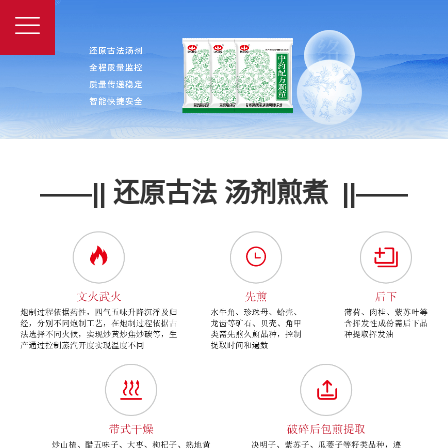
——|| 还原古法 汤剂煎煮 ||——