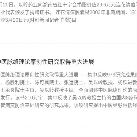
3月20日，以岭药业向湖南省红十字会捐赠价值29.6万元连花清
药业代表颁发了捐赠证书。 连花清瘟胶囊是2003年非典期间，
沙3月20日讯(时刻新闻记者 肖懿)目
中医脉络理论原创性研究取得重大进展
中医脉络理论原创性研究取得重大进展 —–集中反映973研究成
授、杨胜利院士、陈可冀院士、张运院士、吴以岭教授、杨跃进
由王永炎院士主审、吴以岭教授主编，全面阐述中医脉络理论的
版发行，该书210万字，集中反映了吴以岭教授主持的由国内8家
血管病变防治基础研究的研究成果。该项研究提出中医经脉包括