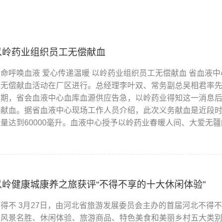
以岭药业组织员工无偿献血
生命呼唤血液 爱心传递温暖 以岭药业组织员工无偿献血 省血液中
工无偿献血活动在厂区进行。总经理李叶双、常务副总吴相君率先
时期，省会血液中心血库血源供应告急，以岭药业得知这一消息
偿献血。据省血液中心现场工作人员介绍，此次义务献血是近段
血量达到60000毫升。血液中心授予以岭药业春暖人间、大爱无
以岭健康城康养之旅获评“不得不享的十大休闲体验”
不得不 3月27日，由河北省旅游发展委员会主办的首届河北不得
了风景名胜、休闲体验、旅游商品、特色美食和美丽乡村五大类