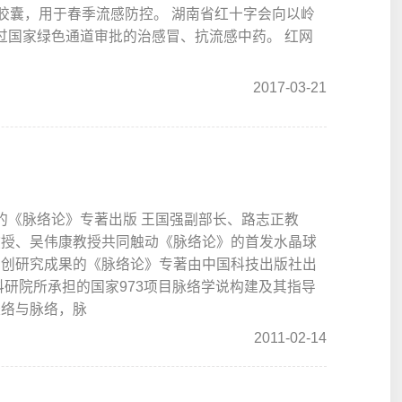
瘟胶囊，用于春季流感防控。 湖南省红十字会向以岭
通过国家绿色通道审批的治感冒、抗流感中药。 红网
2017-03-21
果的《脉络论》专著出版 王国强副部长、路志正教
教授、吴伟康教授共同触动《脉络论》的首发水晶球
原创研究成果的《脉络论》专著由中国科技出版社出
科研院所承担的国家973项目脉络学说构建及其指导
经络与脉络，脉
2011-02-14