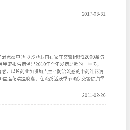
2017-03-31
防治流感中药 以岭药业向石家庄交警捐赠12000盒防
1月甲流报告病例是2010年全年发病总数的一半多，
对流感，以岭药业加班加点生产防治流感的中药连花清
000盒连花清瘟胶囊，在流感活跃季节确保交警健康需
多
2011-02-26