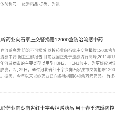
闲体验称号。 旅游精品 据悉，为进一
以岭药业向石家庄交警捐赠12000盒防治流感中药
春流感高发 防治不可松懈 以岭药业向石家庄交警捐赠12000盒
流感中药 据卫生部报告,目前我国正处于流感流行高峰,2011年
今年流感病毒的主要类型以甲型H3N2、H1N1为主，为更好应
瘟胶囊，2月25日，通过河北省红十字会向石家庄市交警捐赠12
要。据悉，今年以来以岭药业已向各地捐赠840余万元药品。 许
以岭药业向湖南省红十字会捐赠药品 用于春季流感防控